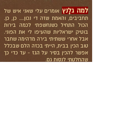
למה גלֶנץ
אומרים עלי שאני איש של
תחביבים, והאמת שזה די נכון.... כן, כן.
הכול התחיל כשנחשפתי לכמה בירות
בוטיק ישראליות שהעיפו לי את הפוני.
אבל אחרי ששתיתי בירה מדהימה שחבר
טוב הכין בבית, הייתי בכזה הלם שבכלל
אפשר להכין בסיר על הגז - עד כדי כך
שהחלטתי לנסות גם.
הבישול הראשון לא יצא להיט. אז ניסיתי
שוב ושוב, כשאני משפר בכל פעם – וגם
טועה בדרך. כך נולדו מתכונים של בירות
ירוחמיות - בדיוק כמו שאני אוהב
והשאר, היסטוריה.
לחייכם, לחיינו, לחיי בירה גלֶנץ.
משה גלנץ