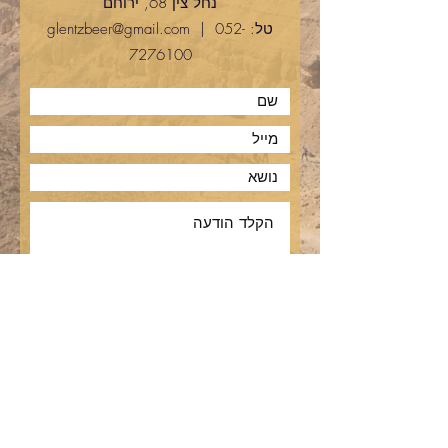
נחל צין 68, ירוחם
טל:
052-
|
glentzbeer@gmail.com
7276100
שלחו