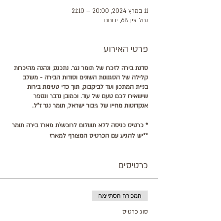
11 במרץ 2024, 20:00 – 21:10
נחל צין 68, ירוחם
פרטי האירוע
סדנת בירה לזכרו של תומר נגר. נתכנס, ונהנה מהיכרות
קלילה של הסגנונות השונים וסודות הבירה - משלב
בניית המתכון ועד לביקבוק, תוך כדי טעימת בירות
שישאירו לכם טעם של עוד. וכמובן נדבר ונספר
אנקדוטות מחייו של גיבור ישראל, תומר נגר ז"ל.
* כרטיס כניסה ללא תשלום לרוכש\ת מארז בירה תומר
**יש להגיע עם הכרטיס המצורף למארז
כרטיסים
המכירה הסתיימה
סוג כרטיס