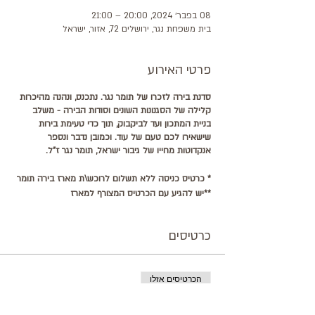
08 בפבר׳ 2024, 20:00 – 21:00
בית משפחת נגר, ירושלים 72, אזור, ישראל
פרטי האירוע
סדנת בירה לזכרו של תומר נגר. נתכנס, ונהנה מהיכרות
קלילה של הסגנונות השונים וסודות הבירה - משלב
בניית המתכון ועד לביקבוק, תוך כדי טעימת בירות
שישאירו לכם טעם של עוד. וכמובן נדבר ונספר
אנקדוטות מחייו של גיבור ישראל, תומר נגר ז"ל.
* כרטיס כניסה ללא תשלום לרוכש\ת מארז בירה תומר
**יש להגיע עם הכרטיס המצורף למארז
כרטיסים
הכרטיסים אזלו
סוג כרטיס