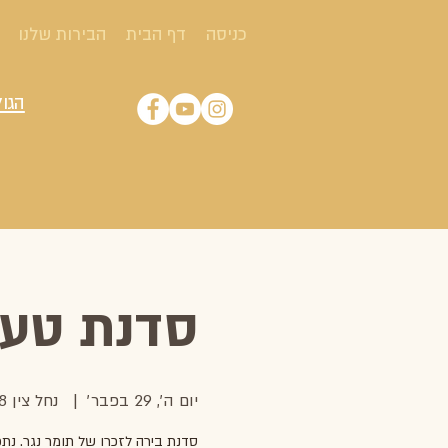
כניסה
דף הבית
הבירות שלנו
הגול
סדנת טעימ
יום ה׳, 29 בפבר׳
  |  
נחל צין 68, ירוחם
סדנת בירה לזכרו של תומר נגר. נתכ