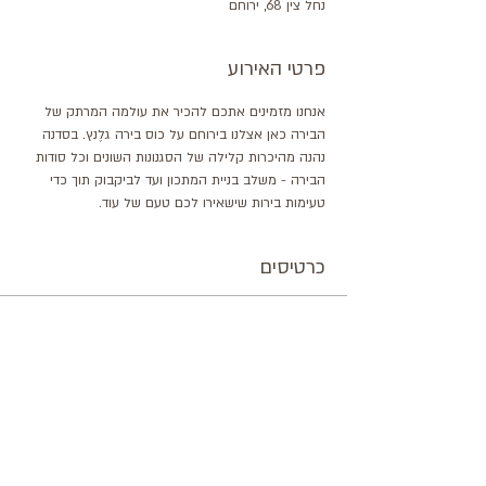
נחל צין 68, ירוחם
פרטי האירוע
אנחנו מזמינים אתכם להכיר את עולמה המרתק של 
הבירה כאן אצלנו בירוחם על כוס בירה גלֶנץ. בסדנה 
נהנה מהיכרות קלילה של הסגנונות השונים וכל סודות 
הבירה - משלב בניית המתכון ועד לביקבוק תוך כדי 
טעימות בירות שישאירו לכם טעם של עוד.
כרטיסים
המכירה הסתיימה
סוג כרטיס
סדנת טעימות בירה גלֶנץ
מחיר