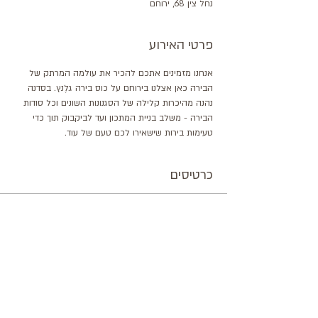
נחל צין 68, ירוחם
פרטי האירוע
אנחנו מזמינים אתכם להכיר את עולמה המרתק של 
הבירה כאן אצלנו בירוחם על כוס בירה גלֶנץ. בסדנה 
נהנה מהיכרות קלילה של הסגנונות השונים וכל סודות 
הבירה - משלב בניית המתכון ועד לביקבוק תוך כדי 
טעימות בירות שישאירו לכם טעם של עוד.
כרטיסים
המכירה הסתיימה
סוג כרטיס
סדנת טעימות בירה גלֶנץ
מחיר