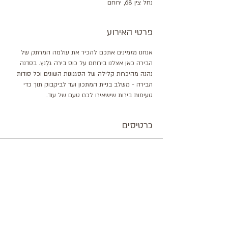
נחל צין 68, ירוחם
פרטי האירוע
אנחנו מזמינים אתכם להכיר את עולמה המרתק של 
הבירה כאן אצלנו בירוחם על כוס בירה גלֶנץ. בסדנה 
נהנה מהיכרות קלילה של הסגנונות השונים וכל סודות 
הבירה - משלב בניית המתכון ועד לביקבוק תוך כדי 
טעימות בירות שישאירו לכם טעם של עוד.
כרטיסים
המכירה הסתיימה
סוג כרטיס
סדנת טעימות בירה גלֶנץ
מחיר