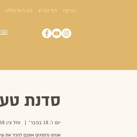
כניסה
דף הבית
הבירות שלנו
הגול
סדנת טעימ
יום ו׳, 18 בפבר׳
  |  
נחל צין 68, ירוחם
אנחנו מזמינים אתכם להכיר את עול