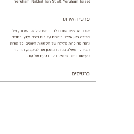
Yeruham, Nakhal Tsin St 68, Yeruham, Israel
פרטי האירוע
אנחנו מזמינים אתכם להכיר את עולמה המרתק של 
הבירה כאן אצלנו בירוחם על כוס בירה גלֶנץ. בסדנה 
נהנה מהיכרות קלילה של הסגנונות השונים וכל סודות 
הבירה - משלב בניית המתכון ועד לביקבוק תוך כדי 
טעימות בירות שישאירו לכם טעם של עוד.
כרטיסים
המכירה הסתיימה
סוג כרטיס
סדנת טעימות בירה גלֶנץ
מחיר