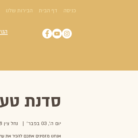
כניסה
דף הבית
הבירות שלנו
הגול
סדנת טעימ
יום ה׳, 03 בפבר׳
  |  
נחל צין 68, ירוחם
אנחנו מזמינים אתכם להכיר את עול