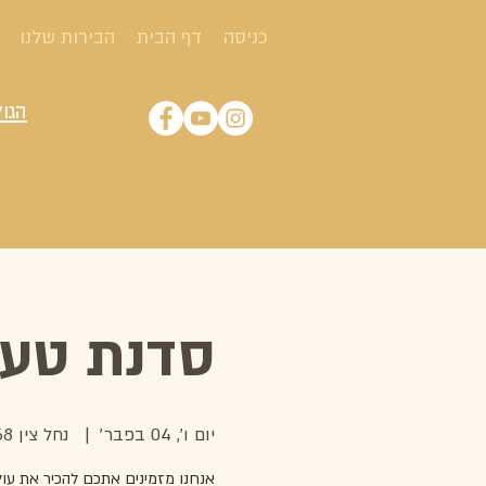
כניסה
דף הבית
הבירות שלנו
הגול
סדנת טעימ
יום ו׳, 04 בפבר׳
  |  
נחל צין 68, ירוחם
אנחנו מזמינים אתכם להכיר את עול