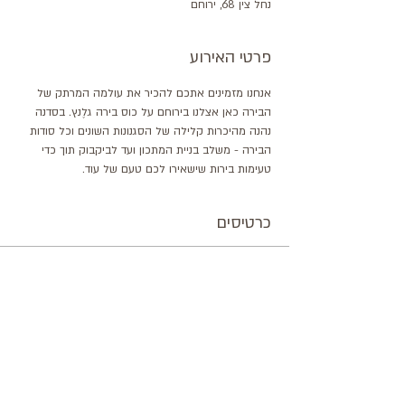
נחל צין 68, ירוחם
פרטי האירוע
אנחנו מזמינים אתכם להכיר את עולמה המרתק של 
הבירה כאן אצלנו בירוחם על כוס בירה גלֶנץ. בסדנה 
נהנה מהיכרות קלילה של הסגנונות השונים וכל סודות 
הבירה - משלב בניית המתכון ועד לביקבוק תוך כדי 
טעימות בירות שישאירו לכם טעם של עוד.
כרטיסים
המכירה הסתיימה
סוג כרטיס
סדנת טעימות בירה גלֶנץ
מחיר