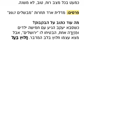
כמעט בכל מצב רוח, טוב, לא משנה.
פרסים:
מדלית ארד תחרות "מבשלים 2017"
מה עוד כתוב על הבקבוק?
כשסבא יעקב הגיע עם חמישה ילדים
וּמִזְוָדָה אחת, הבטיחו לו "ירושלים", אבל
מצא עצמו חלוץ בלב המדבר.
חָלוּץ בְּעַל
כָּרְחוֹ.
ובערב, כשהשמש שקעה, היה מביט לְעֵבֶר
האופק ורואה לא רק מדבר שומם, אלא
עיירה שתתפתח, אגם שיהיה למוקד משיכה
ומכתש שיתגלה כפלא טבע.
"רק חסרה לי בירה מקומית טובה"
, הרהר
לעצמו, "עם כוס אחת - ואולי שתיים, אפילו
ירושלים תרגיש קרובה, ממש מעבר
לגבעה".
אז הבאנו את "הַמַּעֲבָרָה".
לחיים, יְרוּחָם.