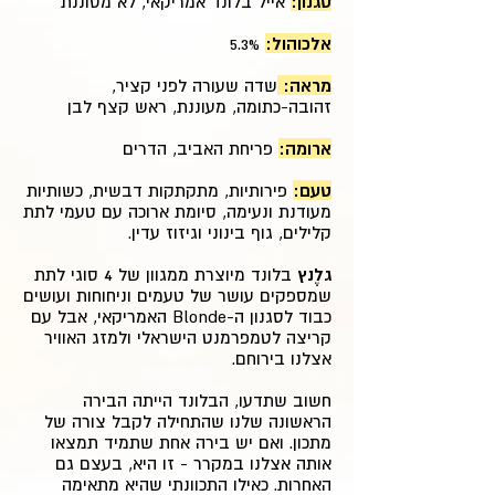
סגנון:
אייל בלונד אמריקאי, לא מסוננת
אלכוהול:
5.3%
מראה:
שדה שעורה לפני קציר,
זהובה-כתומה, מעוננת, ראש קצף לבן
ארומה:
פריחת האביב, הדרים
טעם:
פירותיות, מתקתקות דבשית, כשותיות
מעודנת ונעימה, סיומת ארוכה עם טעמי לתת
קלילים, גוף בינוני וגיזוז עדין.
גלֶנץ
בלונד מיוצרת ממגוון של 4 סוגי לתת
שמספקים עושר של טעמים וניחוחות ועושים
כבוד לסגנון ה-Blonde האמריקאי, אבל עם
קריצה לטמפרמנט הישראלי ולמזג האוויר
אצלנו בירוחם.
חשוב שתדעו, הבלונד הייתה הבירה
הראשונה שלנו שהתחילה לקבל צורה של
מתכון. ואם יש בירה אחת שתמיד תמצאו
אותה אצלנו במקרר - זו היא, בעצם גם
האחרות. כאילו התכוונתי שהיא מתאימה