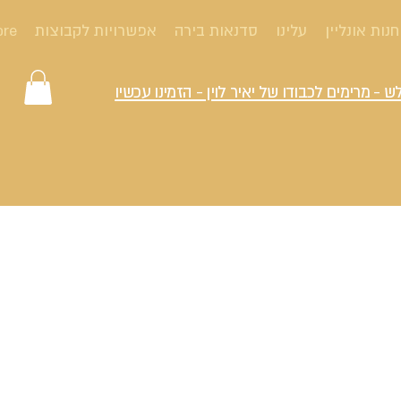
חנות אונליין
עלינו
סדנאות בירה
אפשרויות לקבוצות
ore
ש - מרימים לכבודו של יאיר לוין - הזמינו עכשיו
לנץ
 בשקיפות. המחירים מופיעים באתר ואתם מקבלים את מה שאתם מזמיני
לא מכונות - על כל המשתמע מכך לטוב ולרע. אנו נעשה הכול כדי שתהיו
21198867 (להלן: "
הנהלת האתר
") צבי בורנשטיין 318 ירוחם.